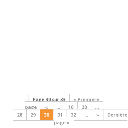
Vous avez tapé les mots "hypersensibilité
test" sur Google, parce que vous
ressentez certains symptômes
d'hypersensibilité? Et vous aimeriez d'une
part, avoir un diagnostic par rapport à
votre hyperémotivité et la gestion parfois
difficile de vos émotions. Ensuite,...
Page 30 sur 33
« Première
page
«
…
10
20
…
28
29
30
31
32
…
»
Dernière
page »