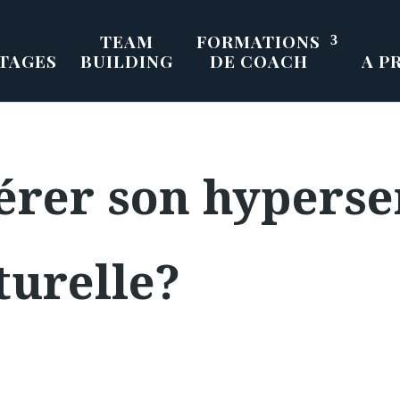
TEAM
FORMATIONS
TAGES
BUILDING
DE COACH
A P
rer son hypersen
turelle?