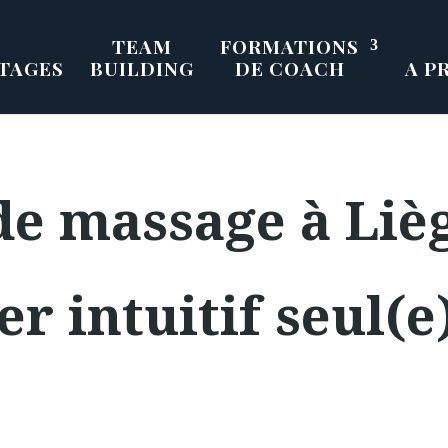
TEAM
FORMATIONS
TAGES
BUILDING
DE COACH
A P
e massage à Lièg
r intuitif seul(e