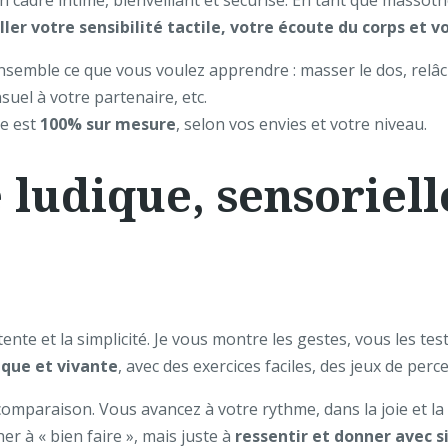
n cadre intime, bienveillant et sécurisé. En tant que massot
ller votre sensibilité tactile, votre écoute du corps et 
nsemble ce que vous voulez apprendre : masser le dos, relâc
uel à votre partenaire, etc.
ge est
100% sur mesure
, selon vos envies et votre niveau.
ludique, sensorielle
étente et la simplicité. Je vous montre les gestes, vous les 
ique et vivante
, avec des exercices faciles, des jeux de per
 comparaison. Vous avancez à votre rythme, dans la joie et l
her à « bien faire », mais juste à
ressentir et donner avec s