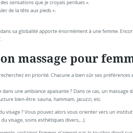
vé des sensations que je croyais perdues ».
ler de la tête aux pieds ».
dans sa globalité apporte énormément à une femme. Encore 
.
bon massage pour femm
cherchez en priorité. Chacune a bien sûr ses préférences et
ée dans une ambiance apaisante ? Dans ce cas, un massage d
ructure bien-être: sauna, hammam, jacuzzi, etc.
du visage ? Vous pouvez alors vous orienter vers un institut
u visage, soins esthétiques divers,…).
xemple, certaines femmes n’aiment pas le toucher direct sur