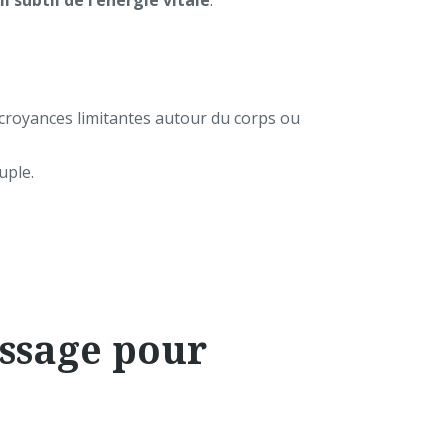
il subtil de l’énergie vitale
.
 croyances limitantes autour du corps ou
uple.
ssage pour