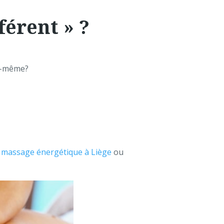
férent » ?
us-même?
,
massage énergétique à Liège
ou