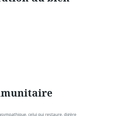
mmunitaire
asympathique, celui qui restaure, digère