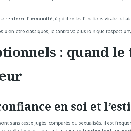
que
renforce l’immunité
, équilibre les fonctions vitales et a
bien-être classiques, le tantra va plus loin que l’aspect phy
tionnels : quand le
ieur
confiance en soi et l’es
 sont sans cesse jugés, comparés ou sexualisés, il est fréq
orporelle. Le massage tantra, par son
toucher lent, respe