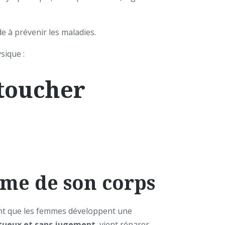
ide à prévenir les maladies.
sique :
 toucher
time de son corps
uent que les femmes développent une
ctueux et sans jugement
, vient réparer