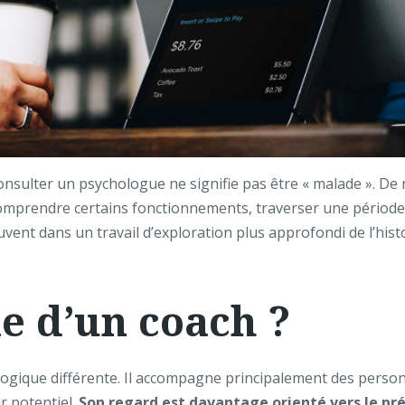
consulter un psychologue ne signifie pas être « malade ». 
prendre certains fonctionnements, traverser une période di
ouvent dans un travail d’exploration plus approfondi de l’hi
le d’un coach ?
 logique différente. Il accompagne principalement des person
r potentiel.
Son regard est davantage orienté vers le prés