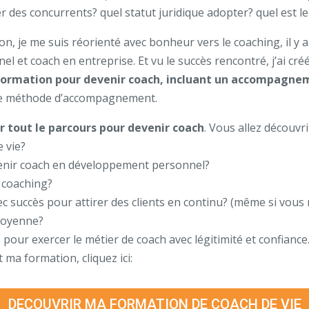
des concurrents? quel statut juridique adopter? quel est le 
ion, je me suis réorienté avec bonheur vers le coaching, il y 
 et coach en entreprise. Et vu le succès rencontré, j’ai cr
formation pour devenir coach, incluant un accompagnem
pre méthode d’accompagnement.
r tout le parcours pour devenir coach
. Vous allez découvrir
e vie?
enir coach en développement personnel?
 coaching?
 succès pour attirer des clients en continu? (même si vous 
 moyenne?
 pour exercer le métier de coach avec légitimité et confiance
 ma formation, cliquez ici:
DECOUVRIR MA FORMATION DE COACH DE VIE