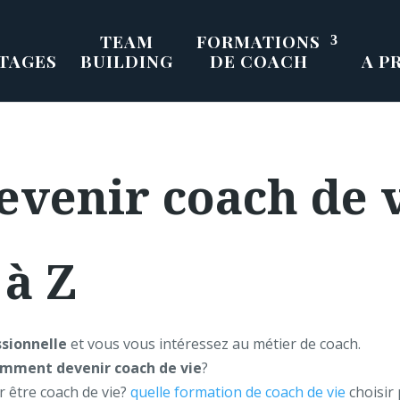
TEAM
FORMATIONS
TAGES
BUILDING
DE COACH
A P
enir coach de vi
 à Z
ssionnelle
et vous vous intéressez au métier de coach.
mment devenir coach de vie
?
r être coach de vie?
quelle formation de coach de vie
choisir