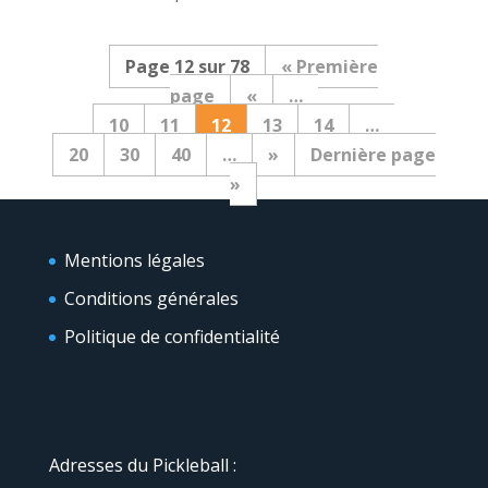
Page 12 sur 78
« Première
page
«
…
10
11
12
13
14
…
20
30
40
…
»
Dernière page
»
Mentions légales
Conditions générales
Politique de confidentialité
Adresses du Pickleball :