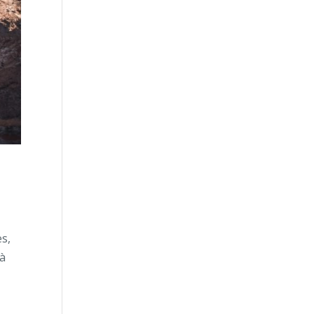
es,
 à