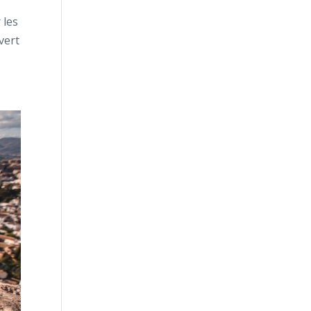
 les
vert