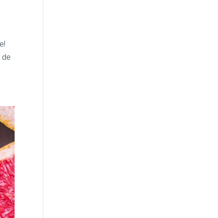
e!
s de