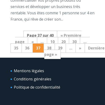
commercialiser vos propres produits ou
services et développer un business très
rentable. Vous êtes comme 1 personne sur 4 en
France, qui rêve de créer son...
Page 37 sur 40
« Première
page
«
…
10
20
30
…
35
36
37
38
39
…
»
Dernière
page »
Mentions légales
Conditions générales
Politique de confidentialité